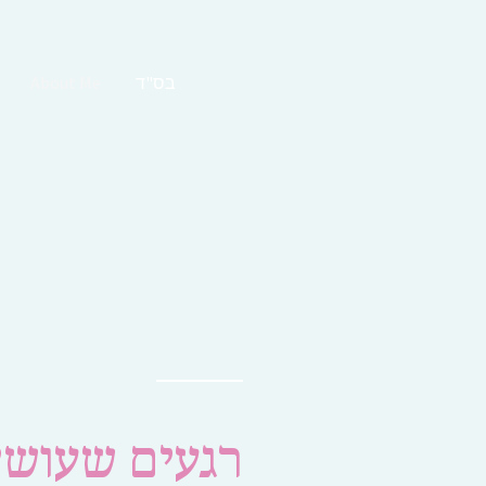
בס"ד
About Me
רגעים שעושי