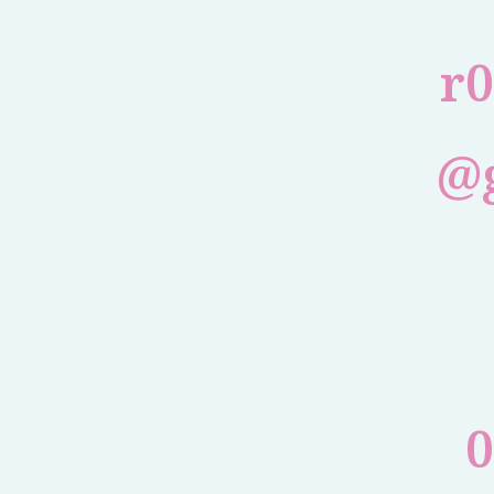
r
@
0