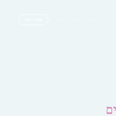
Get In Touch
Gears
Vlog
Let's Talk
ם